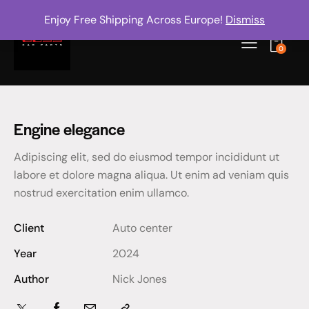
Enjoy Free Shipping Across Europe!
Dismiss
0
Engine elegance
Adipiscing elit, sed do eiusmod tempor incididunt ut
labore et dolore magna aliqua. Ut enim ad veniam quis
nostrud exercitation enim ullamco.
Client
Auto center
Year
2024
Author
Nick Jones