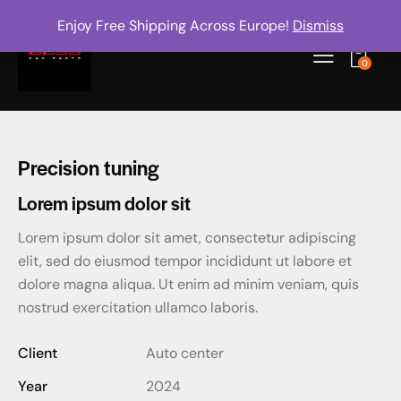
Enjoy Free Shipping Across Europe!
Dismiss
0
Precision tuning
Lorem ipsum dolor sit
Lorem ipsum dolor sit amet, consectetur adipiscing
elit, sed do eiusmod tempor incididunt ut labore et
dolore magna aliqua. Ut enim ad minim veniam, quis
nostrud exercitation ullamco laboris.
Client
Auto center
Year
2024